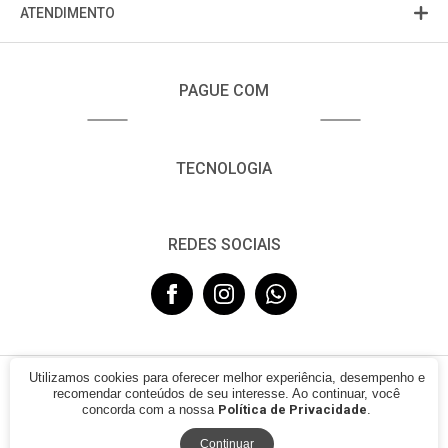
ATENDIMENTO
PAGUE COM
TECNOLOGIA
REDES SOCIAIS
Utilizamos cookies para oferecer melhor experiência, desempenho e
© 2021 - FUJISOM. CNPJ: 08.683.782/0001-12. Todos os direitos
recomendar conteúdos de seu interesse. Ao continuar, você
reservados.
concorda com a nossa
Política de Privacidade
.
Continuar