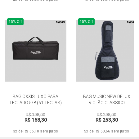
15% Off
15% Off
BAG OXXIS LUXO PARA
BAG MUSIC NEW DELUX
TECLADO 5/8 (61 TECLAS)
VIOLÃO CLASSICO
R$ 198,00
R$ 298,00
R$ 168,30
R$ 253,30
3x de R$ 56,10
sem juros
5x de R$ 50,66
sem juros