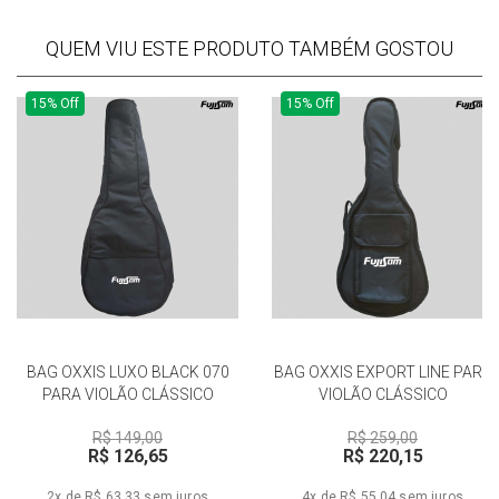
QUEM VIU ESTE PRODUTO TAMBÉM GOSTOU
15% Off
15% Off
BAG OXXIS LUXO BLACK 070
BAG OXXIS EXPORT LINE PARA
PARA VIOLÃO CLÁSSICO
VIOLÃO CLÁSSICO
R$ 149,00
R$ 259,00
R$ 126,65
R$ 220,15
2x de R$ 63,33
sem juros
4x de R$ 55,04
sem juros