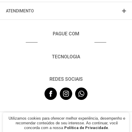
ATENDIMENTO
PAGUE COM
TECNOLOGIA
REDES SOCIAIS
Utilizamos cookies para oferecer melhor experiência, desempenho e
© 2021 - FUJISOM. CNPJ: 08.683.782/0001-12. Todos os direitos
recomendar conteúdos de seu interesse. Ao continuar, você
reservados.
concorda com a nossa
Política de Privacidade
.