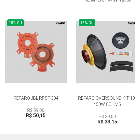
10x de R$ 64,09
sem juros
15% Off
15% Off
REPARO JBL RPST-304
REPARO OVERSOUND KIT 10''
450W 8OHMS
R$ 59,00
R$ 50,15
R$ 39,00
R$ 33,15