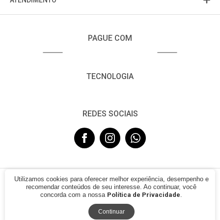
ATENDIMENTO
PAGUE COM
TECNOLOGIA
REDES SOCIAIS
Utilizamos cookies para oferecer melhor experiência, desempenho e
© 2021 - FUJISOM. CNPJ: 08.683.782/0001-12. Todos os direitos
recomendar conteúdos de seu interesse. Ao continuar, você
reservados.
concorda com a nossa
Política de Privacidade
.
Continuar