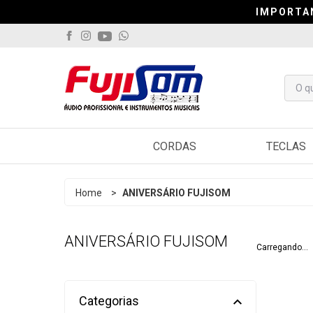
IMPORTA
IMPORTA
IMPORTA
CORDAS
TECLAS
Violão
Arranjado
Home
>
ANIVERSÁRIO FUJISOM
Guitarra
Sintetiza
ANIVERSÁRIO FUJISOM
Contrabaixo
Controlad
Carregando...
Viola
Pianos
Cavaquinho
Acordeo
Categorias