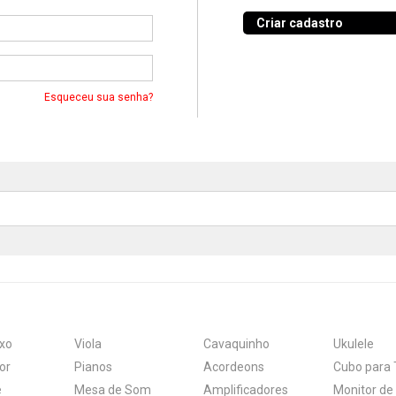
a Teclado
Fone de Ouvido
Trombone
Pele
Criar cadastro
ion
Projetores de vídeo
Trompete
Pandeiro
Interface
Cajons
Esqueceu sua senha?
Direct Box
Ferragens e Acessórios
Drivers e Reparos
Fanfarra
Alto Falantes
Bancos
Cabos
Acessórios
Plugs, Conectores e Adaptadores
Infantil
Periféricos
Pedal
Antena
xo
Viola
Cavaquinho
Ukulele
or
Pianos
Acordeons
Cubo para 
e
Mesa de Som
Amplificadores
Monitor de