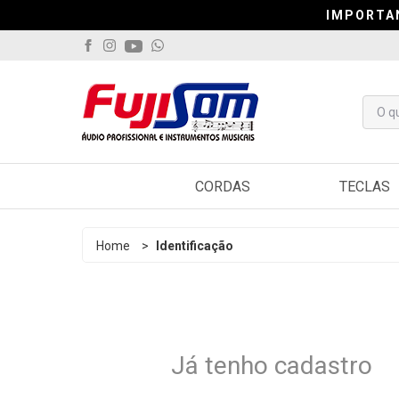
IMPORTA
IMPORTA
IMPORTA
CORDAS
TECLAS
Violão
Arranjado
Home
>
Identificação
Guitarra
Sintetiza
Contrabaixo
Controlad
Viola
Pianos
Já tenho cadastro
Cavaquinho
Acordeo