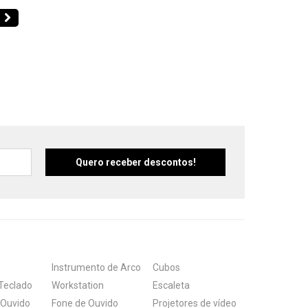
Suporte e Estantes
Pedal & Pedaleira
Captadores
Diversos
Instrumento de Arco
Cubos
Teclado
Workstation
Escaleta
 Ouvido
Fone de Ouvido
Projetores de vídeo